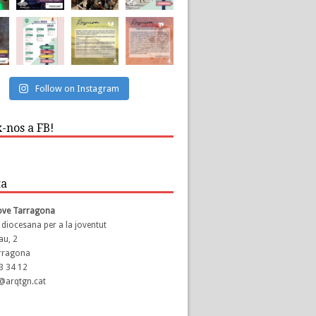
Follow on Instagram
-nos a FB!
ta
Jove Tarragona
 diocesana per a la joventut
au, 2
rragona
23 34 12
s@arqtgn.cat