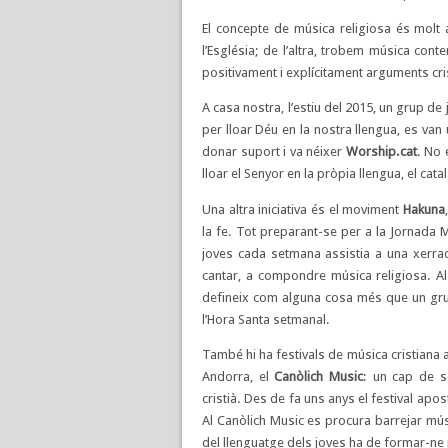
El concepte de música religiosa és molt 
l’Església; de l’altra, trobem música con
positivament i explícitament arguments cri
A casa nostra, l’estiu del 2015, un grup de
per lloar Déu en la nostra llengua, es van 
donar suport i va néixer
Worship.cat
. No 
lloar el Senyor en la pròpia llengua, el catal
Una altra iniciativa és el moviment
Hakuna
la fe. Tot preparant-se per a la Jornada M
joves cada setmana assistia a una xerra
cantar, a compondre música religiosa. Al 
defineix com alguna cosa més que un grup
l’Hora Santa setmanal.
També hi ha festivals de música cristiana 
Andorra, el
Canòlich Music
: un cap de s
cristià. Des de fa uns anys el festival apo
Al Canòlich Music es procura barrejar músi
del llenguatge dels joves ha de formar-ne 