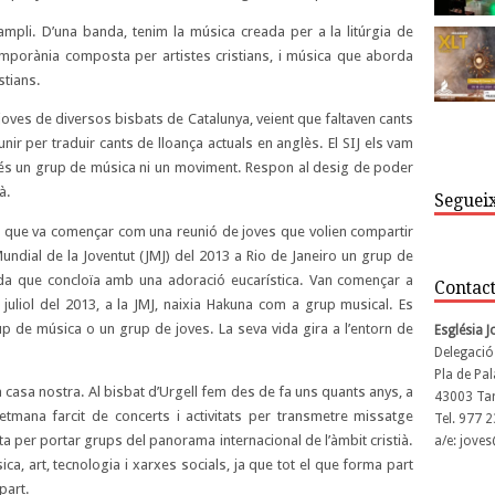
ampli. D’una banda, tenim la música creada per a la litúrgia de
temporània composta per artistes cristians, i música que aborda
stians.
 joves de diversos bisbats de Catalunya, veient que faltaven cants
unir per traduir cants de lloança actuals en anglès. El SIJ els vam
és un grup de música ni un moviment. Respon al desig de poder
à.
Segueix
, que va començar com una reunió de joves que volien compartir
undial de la Joventut (JMJ) del 2013 a Rio de Janeiro un grup de
da que concloïa amb una adoració eucarística. Van començar a
Contac
juliol del 2013, a la JMJ, naixia Hakuna com a grup musical. Es
 de música o un grup de joves. La seva vida gira a l’entorn de
Església 
Delegació
Pla de Pal
a casa nostra. Al bisbat d’Urgell fem des de fa uns quants anys, a
43003 Ta
etmana farcit de concerts i activitats per transmetre missatge
Tel. 977 
sta per portar grups del panorama internacional de l’àmbit cristià.
a/e: jove
ca, art, tecnologia i xarxes socials, ja que tot el que forma part
part.