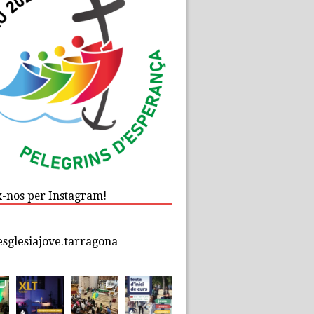
x-nos per Instagram!
esglesiajove.tarragona