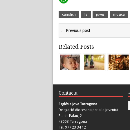
canolich
fe
joves
música
← Previous post
Related Posts
Contacta
Església Jove Tarragona
Delegació diocesana per a la joventut
Pla de Palau, 2
43003 Tarragona
Tel. 977 23 34 12