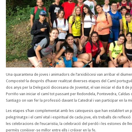
Una quarantena de joves i animadors de l’arxidiòcesi van arribar el diumen
Compostel·la després d’haver realitzat diverses etapes del Camí portuguè
dos anys per la Delegació diocesana de Joventut, el van iniciar el dia 8 de j
Porriño van iniciar el camí tot passant per Redondela, Pontevedra, Caldas d
Santiago on van fer la professió davant la Catedral i van participar en la m
Les etapes s’han complementat amb les catequesis que han establert un par
pelegrinatge i el camí vital i espiritual de cada jove, els treballs de refle
les celebracions de l’eucaristia, la celebració del perdó i les estones de l
permès conèixer-se millor entre ells i créixer en la fe.