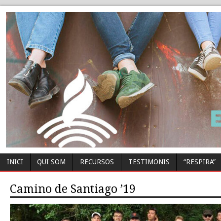
INICI
QUI SOM
RECURSOS
TESTIMONIS
“RESPIRA”
Camino de Santiago ’19