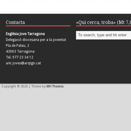
Contacta
«Qui cerca, troba» (Mt 7,
Església Jove Tarragona
Delegació diocesana per a la joventut
Pla de Palau, 2
43003 Tarragona
Tel. 977 23 34 12
a/e: joves@arqtgn.cat
Copyright © 2026 | Theme by
MH Themes