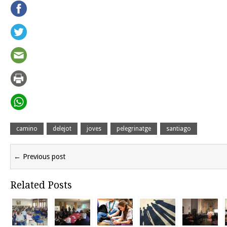
camino
delejot
joves
pelegrinatge
santiago
← Previous post
Related Posts