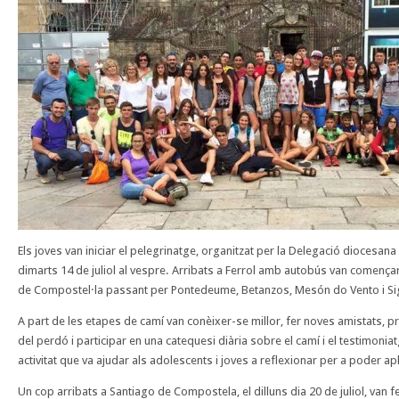
Els joves van iniciar el pelegrinatge, organitzat per la Delegació diocesana 
dimarts 14 de juliol al vespre. Arribats a Ferrol amb autobús van començar
de Compostel·la passant per Pontedeume, Betanzos, Mesón do Vento i Si
A part de les etapes de camí van conèixer-se millor, fer noves amistats, 
del perdó i participar en una catequesi diària sobre el camí i el testimonia
activitat que va ajudar als adolescents i joves a reflexionar per a poder ap
Un cop arribats a Santiago de Compostela, el dilluns dia 20 de juliol, van f