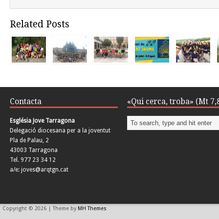
Related Posts
Contacta
«Qui cerca, troba» (Mt 7,
Església Jove Tarragona
Delegació diocesana per a la joventut
Pla de Palau, 2
43003 Tarragona
Tel. 977 23 34 12
a/e: joves@arqtgn.cat
Copyright © 2026 | Theme by
MH Themes