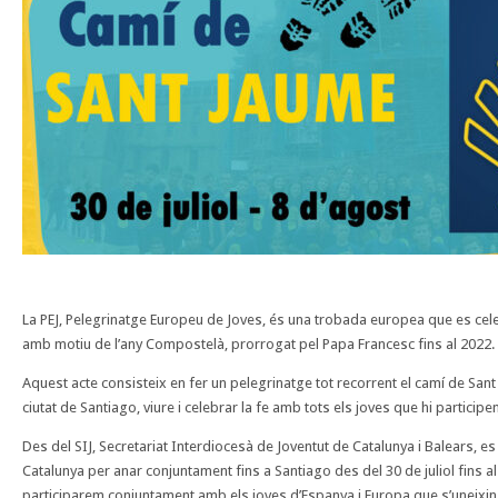
La PEJ, Pelegrinatge Europeu de Joves, és una trobada europea que es ce
amb motiu de l’any Compostelà, prorrogat pel Papa Francesc fins al 2022.
Aquest acte consisteix en fer un pelegrinatge tot recorrent el camí de Sant 
ciutat de Santiago, viure i celebrar la fe amb tots els joves que hi participen
Des del SIJ, Secretariat Interdiocesà de Joventut de Catalunya i Balears, e
Catalunya per anar conjuntament fins a Santiago des del 30 de juliol fins al
participarem conjuntament amb els joves d’Espanya i Europa que s’uneixin 