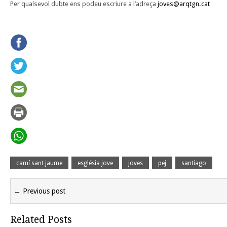
Per qualsevol dubte ens podeu escriure a l’adreça
joves@arqtgn.cat
camí sant jaume
església jove
joves
pej
santiago
← Previous post
Related Posts