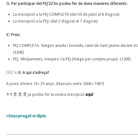
📝
Per participar del PEJ’22 ho podeu fer de dues maneres diferents:
La inscripció a la PEJ COMPLETA (del 30 de juliol al 8 d’agost)
La inscripció a la PEJ: (del 3 d’agost al 7 d’agost)
💵
Preu:
PEJ COMPLETA. Viatges anada i tornada, camí de Sant Jaume durant 4 die
(320€)
PEJ. Allotjaments, menjars i la PEJ (Viatge per compte propi). (120€)
🚶🏻‍♀️🚶🏼
A qui s’adreça?
A joves d’entre 16 i 35 anys. (Nascuts entre 2006 i 1987)
✝️✝️🧾 🧾 🧾 Ja podeu fer la vostra inscripció
aquí
>
Descarrega’t el díptic