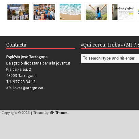
Contacta
«Qui cerca, troba» (Mt 7,
Església Jove Tarragona
Delegació diocesana per a la joventut
Pla de Palau, 2
43003 Tarragona
Tel. 977 23 34 12
a/e: joves@arqtgn.cat
Copyright © 2026 | Theme by
MH Themes