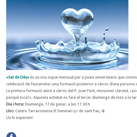
«Set de Déu»
és
un nou espai mensual per a joves universitaris que consi
celebració de l’eucaristia i una formació posterior a càrrec d’una persona
La primera formació anirà a càrrec del P. Joan Font, missioner claretià, i p
perquè toca?». Aquesta activitat es farà el tercer diumenge de mes a la ta
Dia i hora:
Diumenge, 17 de gener, a les 17.30 h
Lloc:
Centre Tarraconense El Seminari (c/ de sant Pau, 4)
Us hi esperem!