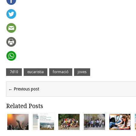
7d10
eucaristia
formació
joves
← Previous post
Related Posts