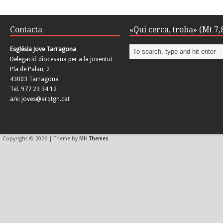
Contacta
«Qui cerca, troba» (Mt 7,
Església Jove Tarragona
Delegació diocesana per a la joventut
Pla de Palau, 2
43003 Tarragona
Tel. 977 23 34 12
a/e: joves@arqtgn.cat
Copyright © 2026 | Theme by
MH Themes