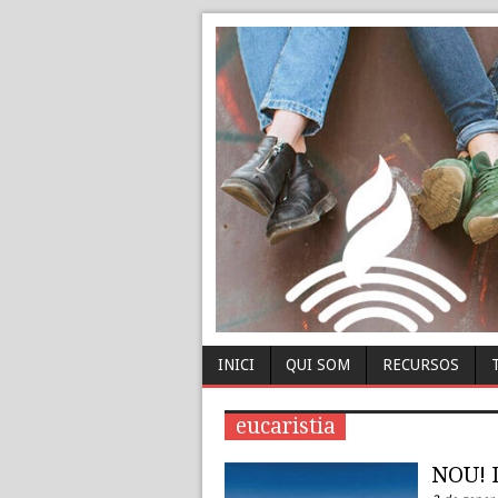
INICI
QUI SOM
RECURSOS
eucaristia
NOU! 