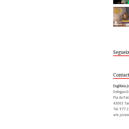
Segueix
Contac
Església 
Delegació
Pla de Pal
43003 Ta
Tel. 977 
a/e: jove