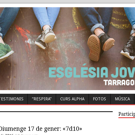
TESTIMONIS
“RESPIRA”
CURS ALPHA
FOTOS
MÚSICA
Partici
Diumenge 17 de gener: «7d10»