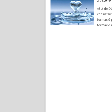
2 de gener
«Set de Dé
consisteix
formació p
formació a