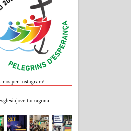
x-nos per Instagram!
esglesiajove.tarragona