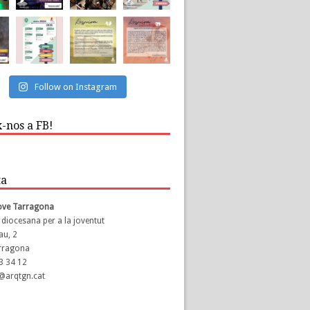
Follow on Instagram
-nos a FB!
ta
Jove Tarragona
 diocesana per a la joventut
au, 2
rragona
23 34 12
s@arqtgn.cat