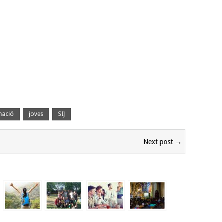
mació
joves
SIJ
Next post →