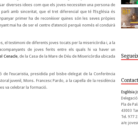
posar diverses idees com que els joves necessiten una persona de
 parli amb sinceritat, que el tret diferencial que té l’Església és
ompanyar primer ha de reconèixer quines són les seves pròpies
yant mai ha de ser el centre d’atenció perquè només el conduirà
, el testimoni de diferents joves tocats per la misericòrdia i, a la
r acompanyants de joves ferits entre els quals hi va haver un
Segueix
el Cenacle
, de la Casa de la Mare de Déu de Misericòrdia ubicada
 de l’eucaristia, presidida pel bisbe-delegat de la Conferència
Contac
oral juvenil, Mons. Francesc Pardo, a la capella de la residència
es va celebrar la formació.
Església 
Delegació
Pla de Pal
43003 Ta
Tel. 977 
a/e: jove