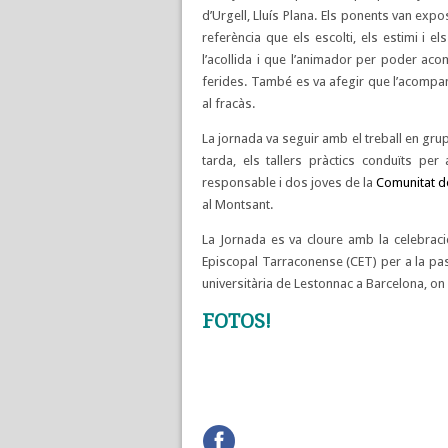
d’Urgell, Lluís Plana. Els ponents van ex
referència que els escolti, els estimi i els
l’acollida i que l’animador per poder ac
ferides. També es va afegir que l’acompan
al fracàs.
La jornada va seguir amb el treball en grups
tarda, els tallers pràctics conduïts pe
responsable i dos joves de la
Comunitat d
al Montsant.
La Jornada es va cloure amb la celebració
Episcopal Tarraconense (CET) per a la past
universitària de Lestonnac a Barcelona, on 
FOTOS!