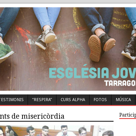
TESTIMONIS
“RESPIRA”
CURS ALPHA
FOTOS
MÚSICA
Partici
ents de misericòrdia