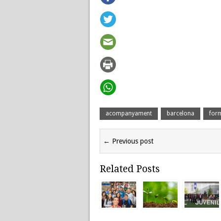
acompanyament
barcelona
for
← Previous post
Related Posts