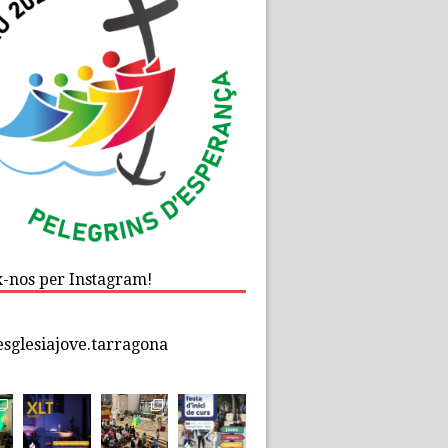
x-nos per Instagram!
esglesiajove.tarragona