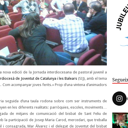
una nova edició de la Jornada interdiocesana de pastoral juvenil a
erdiocesà de Joventut de Catalunya i les Balears
(SIJ), amb el tema
Seguei
a. Com acompanyar joves ferits.» Prop d’una vintena d’animadors
ia seguida d’una taula rodona sobre com ser instruments de
yen en les diferents realitats: parròquies, escoles, moviments…
gada de mitjans de comunicació del bisbat de Sant Feliu de
la participació de Josep Maria Carod, mercedari, que treballa
il i consagrada, Mar Álvarez i el delegat de Joventut del bisbat