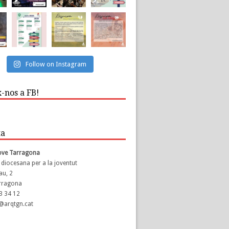
Follow on Instagram
-nos a FB!
ta
Jove Tarragona
 diocesana per a la joventut
au, 2
rragona
23 34 12
s@arqtgn.cat