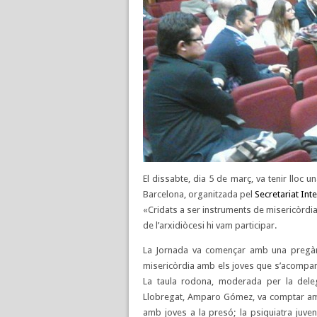
El dissabte, dia 5 de març, va tenir lloc 
Barcelona, organitzada pel
Secretariat Int
«Cridats a ser instruments de misericòrdi
de l’arxidiòcesi hi vam participar.
La Jornada va començar amb una pregàr
misericòrdia amb els joves que s’acompan
La taula rodona, moderada per la dele
Llobregat, Amparo Gómez, va comptar amb 
amb joves a la presó; la psiquiatra juven