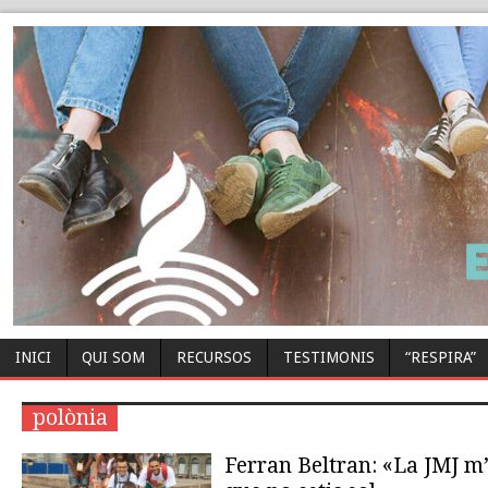
INICI
QUI SOM
RECURSOS
TESTIMONIS
“RESPIRA”
polònia
Ferran Beltran: «La JMJ m