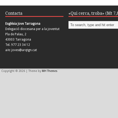
Contacta
«Qui cerca, troba» (Mt 7,
Església Jove Tarragona
Delegació diocesana per a la joventut
Pla de Palau, 2
43003 Tarragona
Tel. 977 23 34 12
a/e: joves@arqtgn.cat
Copyright © 2026 | Theme by
MH Themes