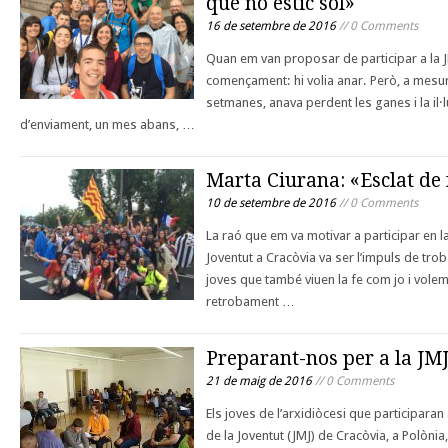
que no estic sol»
16 de setembre de 2016
// 0 Comments
Quan em van proposar de participar a la JM
començament: hi volia anar. Però, a mesu
setmanes, anava perdent les ganes i la il·l
d’enviament, un mes abans, …
Marta Ciurana: «Esclat de f
10 de setembre de 2016
// 0 Comments
La raó que em va motivar a participar en l
Joventut a Cracòvia va ser l’impuls de tro
joves que també viuen la fe com jo i volem
retrobament …
Preparant-nos per a la JM
21 de maig de 2016
// 0 Comments
Els joves de l’arxidiòcesi que participaran
de la Joventut (JMJ) de Cracòvia, a Polòni