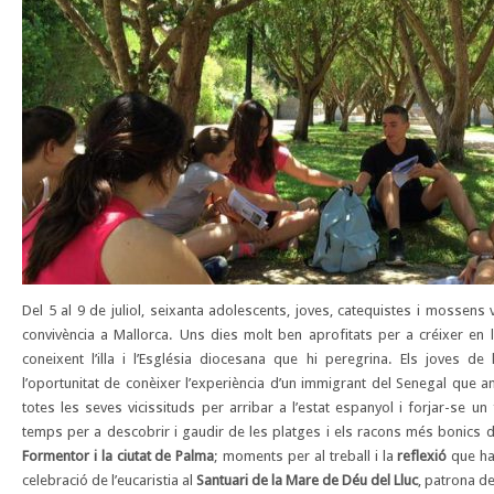
Del 5 al 9 de juliol, seixanta adolescents, joves, catequistes i mossens
convivència a Mallorca. Uns dies molt ben aprofitats per a créixer en la 
coneixent l’illa i l’Església diocesana que hi peregrina. Els joves de 
l’oportunitat de conèixer l’experiència d’un immigrant del Senegal que a
totes les seves vicissituds per arribar a l’estat espanyol i forjar-se u
temps per a descobrir i gaudir de les platges i els racons més bonics d
Formentor i la ciutat de Palma
; moments per al treball i la
reflexió
que han
celebració de l’eucaristia al
Santuari de la Mare de Déu del Lluc
, patrona d