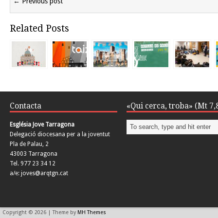
← Previous post
Related Posts
Contacta
«Qui cerca, troba» (Mt 7,
Església Jove Tarragona
Delegació diocesana per a la joventut
Pla de Palau, 2
43003 Tarragona
Tel. 977 23 34 12
a/e: joves@arqtgn.cat
Copyright © 2026 | Theme by
MH Themes