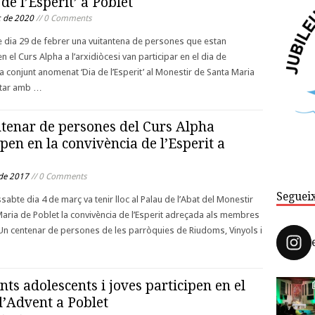
 de l’Esperit’ a Poblet
 de 2020
// 0 Comments
e dia 29 de febrer una vuitantena de persones que estan
en el Curs Alpha a l’arxidiòcesi van participar en el dia de
a conjunt anomenat ‘Dia de l’Esperit’ al Monestir de Santa Maria
ptar amb …
tenar de persones del Curs Alpha
ipen en la convivència de l’Esperit a
de 2017
// 0 Comments
Seguei
sabte dia 4 de març va tenir lloc al Palau de l’Abat del Monestir
aria de Poblet la convivència de l’Esperit adreçada als membres
i. Un centenar de persones de les parròquies de Riudoms, Vinyols i
nts adolescents i joves participen en el
d’Advent a Poblet