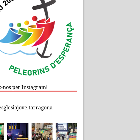
x-nos per Instagram!
esglesiajove.tarragona