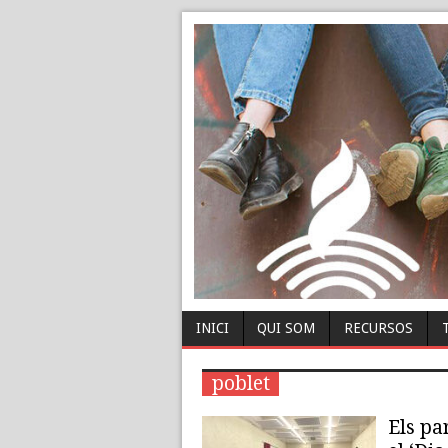
INICI
QUI SOM
RECURSOS
poblet
Els pa