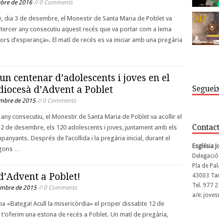
bre de 2016
// 0 Comments
e, dia 3 de desembre, el Monestir de Santa Maria de Poblet va
r tercer any consecutiu aquest recés que va portar com a lema
s d’esperança». El matí de recés es va iniciar amb una pregària
un centenar d’adolescents i joves en el
Segueix
diocesà d’Advent a Poblet
embre de 2015
// 0 Comments
any consecutiu, el Monestir de Santa Maria de Poblet va acollir el
Contac
2 de desembre, els 120 adolescents i joves, juntament amb els
anyants. Després de l’acollida i la pregària inicial, durant el
Església 
segons …
Delegació
Pla de Pal
d’Advent a Poblet!
43003 Ta
Tel. 977 
embre de 2015
// 0 Comments
a/e: jove
a «Batega! Acull la misericòrdia» el proper dissabte 12 de
’oferim una estona de recés a Poblet. Un matí de pregària,