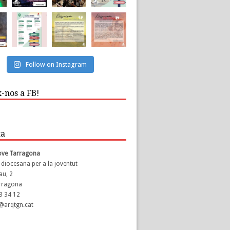
Follow on Instagram
-nos a FB!
ta
Jove Tarragona
 diocesana per a la joventut
au, 2
rragona
23 34 12
s@arqtgn.cat