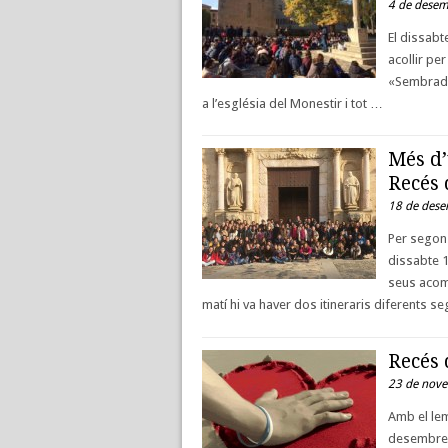
4 de desem
El dissabt
acollir pe
«Sembrador
a l’església del Monestir i tot …
Més d’
Recés 
18 de des
Per segon 
dissabte 1
seus acomp
matí hi va haver dos itineraris diferents 
Recés 
23 de nov
Amb el lem
desembre t