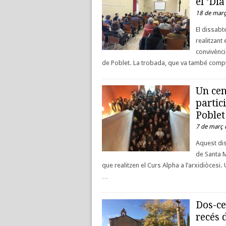
el ‘Dia
18 de març
El dissabt
realitzant 
convivènci
de Poblet. La trobada, que va també com
Un cen
partic
Poblet
7 de març 
Aquest dis
de Santa M
que realitzen el Curs Alpha a l’arxidiòces
…
Dos-ce
recés 