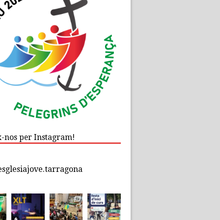
x-nos per Instagram!
esglesiajove.tarragona