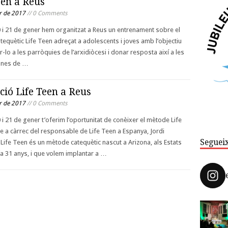
een a Reus
r de 2017
// 0 Comments
0 i 21 de gener hem organitzat a Reus un entrenament sobre el
equètic Life Teen adreçat a adolescents i joves amb l’objectiu
r-lo a les parròquies de l’arxidiòcesi i donar resposta així a les
sones de …
ió Life Teen a Reus
r de 2017
// 0 Comments
0 i 21 de gener t’oferim l’oportunitat de conèixer el mètode Life
e a càrrec del responsable de Life Teen a Espanya, Jordi
Seguei
ife Teen és un mètode catequètic nascut a Arizona, als Estats
fa 31 anys, i que volem implantar a …