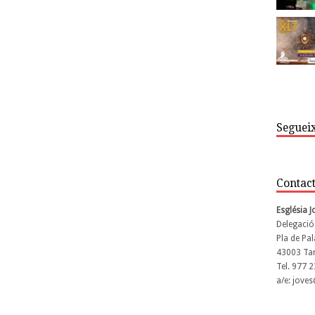
Segueix
Contac
Església 
Delegació
Pla de Pal
43003 Ta
Tel. 977 
a/e: jove