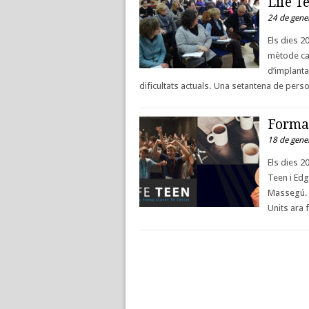
Life T
24 de gene
Els dies 2
mètode cat
d’implanta
dificultats actuals. Una setantena de per
Formac
18 de gene
Els dies 2
Teen i Edg
Massegú. L
Units ara 