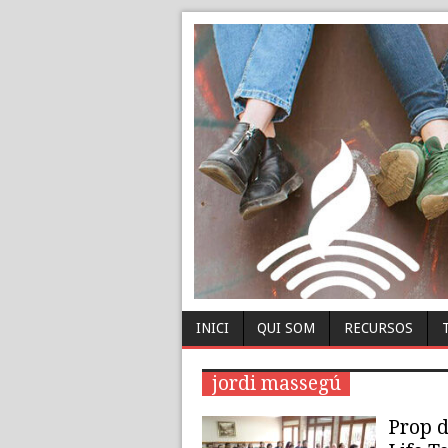
INICI
QUI SOM
RECURSOS
jordi massegú
Prop d