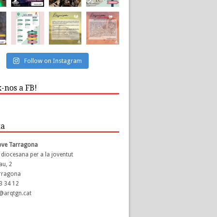
Follow on Instagram
-nos a FB!
ta
Jove Tarragona
 diocesana per a la joventut
au, 2
rragona
23 34 12
s@arqtgn.cat