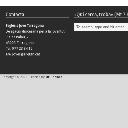
Contacta
«Qui cerca, troba» (Mt 7,
Església Jove Tarragona
Delegació diocesana per a la joventut
Pla de Palau, 2
43003 Tarragona
Tel. 977 23 34 12
a/e: joves@arqtgn.cat
Copyright © 2026 | Theme by
MH Themes