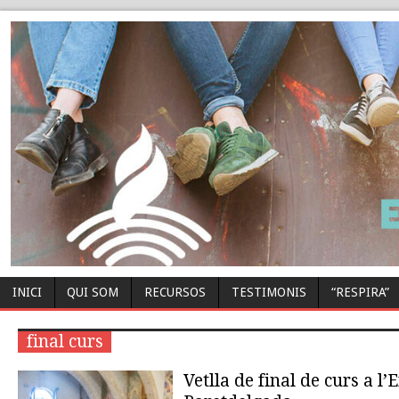
INICI
QUI SOM
RECURSOS
TESTIMONIS
“RESPIRA”
final curs
Vetlla de final de curs a l