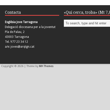
Contacta
«Qui cerca, troba» (Mt 7,
Església Jove Tarragona
Delegació diocesana per a la joventut
Pla de Palau, 2
43003 Tarragona
Tel. 977 23 34 12
a/e: joves@arqtgn.cat
Copyright © 2026 | Theme by
MH Themes