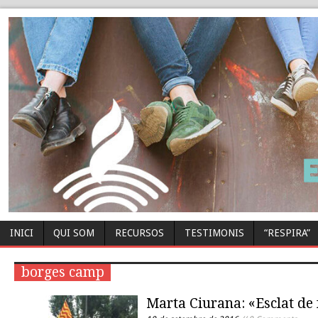
INICI
QUI SOM
RECURSOS
TESTIMONIS
“RESPIRA”
borges camp
Marta Ciurana: «Esclat de f