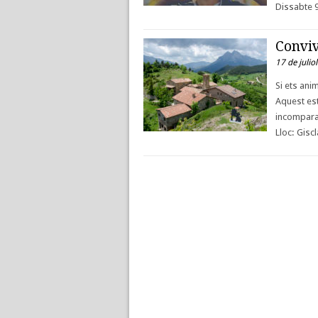
Dissabte 
Conviv
17 de julio
Si ets ani
Aquest est
incompara
Lloc: Gisc