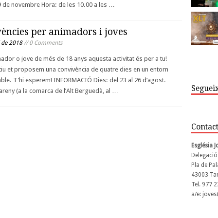
9 de novembre Hora: de les 10.00 a les …
ències per animadors i joves
l de 2018
// 0 Comments
mador o jove de més de 18 anys aquesta activitat és per a tu!
iu et proposem una convivència de quatre dies en un entorn
ble. T’hi esperem! INFORMACIÓ Dies: del 23 al 26 d’agost.
Segueix
lareny (a la comarca de l’Alt Berguedà, al …
Contac
Església 
Delegació
Pla de Pal
43003 Ta
Tel. 977 
a/e: jove