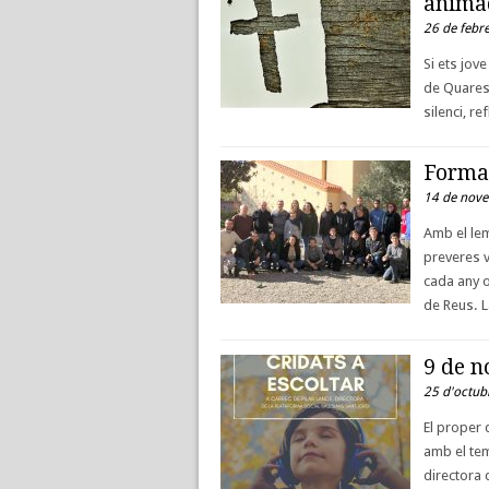
animad
26 de febr
Si ets jov
de Quaresm
silenci, r
Formac
14 de nov
Amb el lem
preveres v
cada any o
de Reus. L
9 de n
25 d'octub
El proper 
amb el tem
directora 