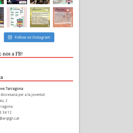
Follow on Instagram
-nos a FB!
ta
Jove Tarragona
 diocesana per a la joventut
au, 2
rragona
23 34 12
s@arqtgn.cat