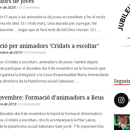
ors de joves
er de 2020
// 0 Comments
e (+17 anys) o bé animador/a de joves et convidem a fer el recés
a els dies 13 i 14 de març. Una aturada per a pregar, fer
eflexionar… segur que et farà molt de bé! Dies i horari: 13 i …
ió per animadors ‘Cridats a escoltar’
embre de 2019
// 0 Comments
a «Cridats a escoltar», animadors de joves i també alguns
an participar el dissabte dia 9 de novembre en la formació que
rganitza la Delegació a la Casa d’espiritualitat Maria Immaculada
Seguei
a directora de la Plataforma social Salesians …
ovembre: Formació d’animadors a Reus
re de 2019
// 0 Comments
dissabte dia 9 de novembre hi haurà la formació d’animadors
a «Cridats a escoltar». Ens hi acompanyarà la Pilar Lance,
de la plataforma social Salesians Sant Jordi. T’hi esperem! Dia: