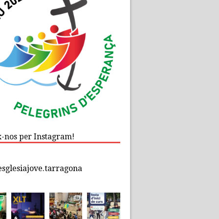
x-nos per Instagram!
esglesiajove.tarragona