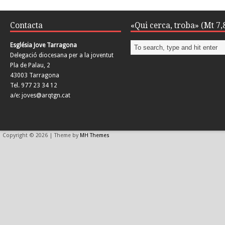
Contacta
«Qui cerca, troba» (Mt 7,
Església Jove Tarragona
Delegació diocesana per a la joventut
Pla de Palau, 2
43003 Tarragona
Tel. 977 23 34 12
a/e: joves@arqtgn.cat
Copyright © 2026 | Theme by
MH Themes