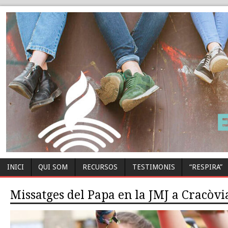
INICI
QUI SOM
RECURSOS
TESTIMONIS
“RESPIRA”
Missatges del Papa en la JMJ a Cracòvi