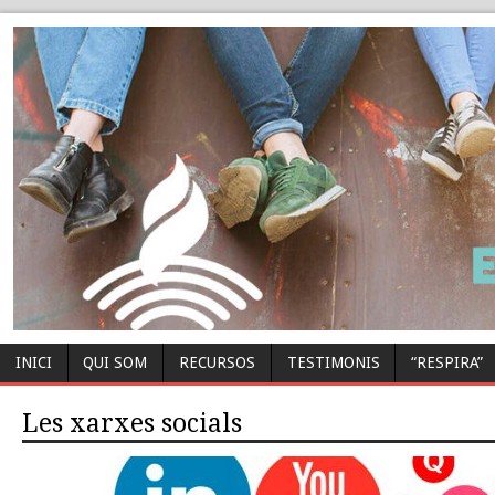
INICI
QUI SOM
RECURSOS
TESTIMONIS
“RESPIRA”
Les xarxes socials