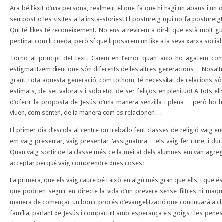
Ara bé l’èxit d’una persona, realment el que fa que hi hagi un abans i un d
seu post o les visites a la insta-stories! El postureig (qui no fa postureig
Qui té likes té reconeixement. No ens atrevirem a dir-li que està molt 
pentinat com li queda, però sí que li posarem un like a la seva xarxa social
Torno al principi del text. Caiem en l’error quan això ho agafem com 
estigmatitzem dient que són diferents de les altres generacions… Nosaltr
grau! Tota aquesta generació, com tothom, té necessitat de relacions sò
estimats, de ser valorats i sobretot de ser feliços en plenitud! A tots el
d’oferir la proposta de Jesús d’una manera senzilla i plena… però ho 
viuen, com senten, de la manera com es relacionen…
El primer dia d’escola al centre on treballo fent classes de religió vaig e
em vaig presentar, vaig presentar l’assignatura… els vaig fer riure, i du
Quan vaig sortir de la classe més de la meitat dels alumnes em van agrega
acceptar perquè vaig comprendre dues coses:
La primera, que els vaig caure bé i això en algú més gran que ells, i que és 
que podrien seguir en directe la vida d’un prevere sense filtres ni maqui
manera de començar un bonic procés d’evangelització que continuarà a clas
família, parlant de Jesús i compartint amb esperança els goigs i les penes 