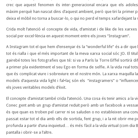
crec que aquest fenomen és inter-generacional encara que els adolesc
màxim perquè han nascut dins d’aquest ambient, però que tiri la primer 
deixa el mòbil no torna a buscar-lo, o qui no perd el temps xafardejant la 
Crida molt l’atenció el concepte de vida, d’amistat i de like de les xarx
social per excel·lència en aquest moment entre els joves “Instagram”.
A Instagram tot el que hem d’ensenyar és la “wonderful life” és a dir que 
tot és rialla i que el més important de la meva xarxa social sóc JO. El tit
gairebé totes les fotografies que té: si va a París la Torre Eiffel sortirà d
a primer pla evidentment el seu Ego en forma de selfie. A la vida real tot
que és complicat viure i sobreviure en el nostre món. La xarxa maquilla la 
models d’aquesta vida light i fal•laç són els “instagramers” o “influence
els joves veritables models d’èxit.
El concepte d’amistat també crida l’atenció. Una cosa és tenir amics a la vida
Conec gent amb un grup d’amistat reduït però amb un facebook a vessar d’a
és que quan es troben pel carrer ni se saluden o no estableixen una con
passat estar tot el dia amb ells de sortida, fent grup, i a la nit obrir-me
profunda a partir d’una inquietud… és més fàcil a la vida virtual (com di
pantalla i obrir-se a l’altre.