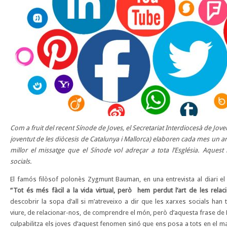
Com a fruit del recent Sínode de Joves, el Secretariat Interdiocesà de Jov
joventut de les diòcesis de Catalunya i Mallorca)
elaboren cada mes un ar
millor el missatge que
el Sínode vol adreçar a tota l’Església. Aques
socials.
El famós filòsof polonès Zygmunt Bauman, en una entrevista al diari el 
“Tot és més fàcil a la vida virtual, però hem perdut l’art de les relaci
descobrir la sopa d’all si m’atreveixo a dir que les xarxes socials han
viure, de relacionar-nos, de comprendre el món, però d’aquesta frase de
culpabilitza els joves d’aquest fenomen sinó que ens posa a tots en el ma