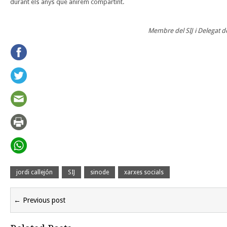
durant els anys que anirem compartint.
Membre del SIJ i Delegat d
jordi callejón
SIJ
sinode
xarxes socials
← Previous post