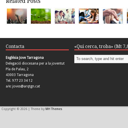
Related Posts
Contacta
«Qui cerca, troba» (Mt 7,
Església Jove Tarragona
Delegació diocesana per a la joventut
Pla de Palau, 2
43003 Tarragona
Tel. 977 23 34 12
a/e: joves@arqtgn.cat
Copyright © 2026 | Theme by
MH Themes