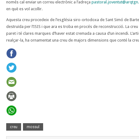
només cal enviar un correu electrònic a l’adreça
pastoral.joventut@arqtgn.
en què es vol acollir.
Aquesta creu procedeix de l’església siro-ortodoxa de Sant Simó de Bartel
destruïda per l’ISIS i que ara es troba en procés de reconstrucció. La creu
paret i té clares marques d’haver estat cremada a causa d’un incendi. L’art
realçar-la, ha ornamentat una creu de majors dimensions que conté la cr
creu
mossul