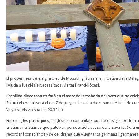
El proper mes de maig la creu de Mossul, gràcies a la iniciativa de la Dele
l’Ajuda a l’Església Necessitada, visitarà l’arxidiòcesi.
L’acollida diocesana es farà en el marc de la trobada de joves que se cele
Salou
i el comiat serà el dia 7 de juny, en la vetlla diocesana de final de cur
Vinyols i els Arcs (a les 20.30 h.)
Entremig les parròquies, esglésies o comunitats que ho desitgin podran aco
cristians i cristianes que pateixen persecució a causa de la seva fe. Serà 
recordar i conscienciar-se del drama que viuen tants germans i germanes