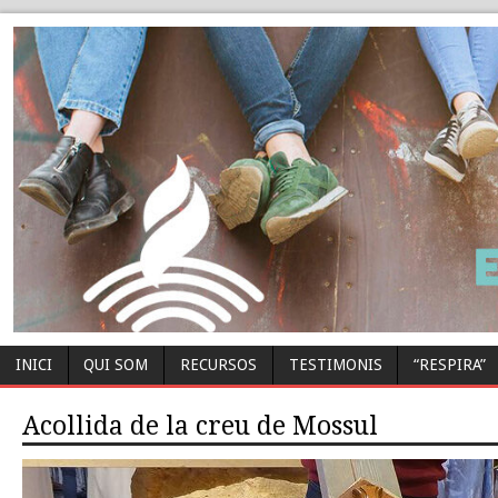
INICI
QUI SOM
RECURSOS
TESTIMONIS
“RESPIRA”
Acollida de la creu de Mossul