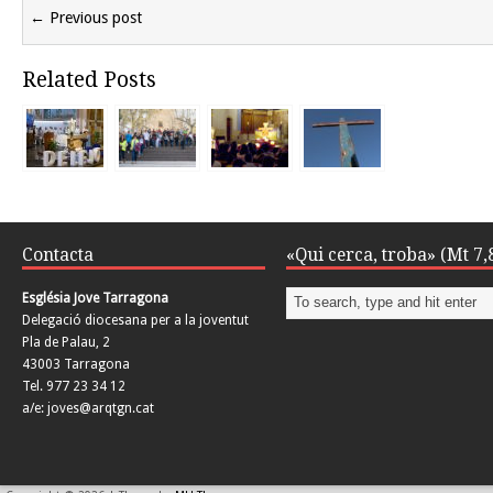
← Previous post
Related Posts
Contacta
«Qui cerca, troba» (Mt 7,
Església Jove Tarragona
Delegació diocesana per a la joventut
Pla de Palau, 2
43003 Tarragona
Tel. 977 23 34 12
a/e: joves@arqtgn.cat