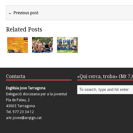
← Previous post
Related Posts
Contacta
«Qui cerca, troba» (Mt 7,
Església Jove Tarragona
Delegació diocesana per a la joventut
Pla de Palau, 2
43003 Tarragona
Tel. 977 23 34 12
a/e: joves@arqtgn.cat