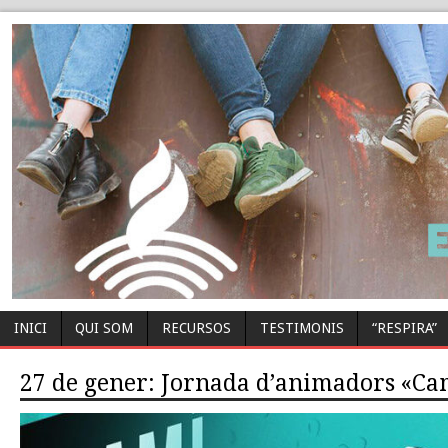
INICI
QUI SOM
RECURSOS
TESTIMONIS
“RESPIRA”
27 de gener: Jornada d’animadors «Cam