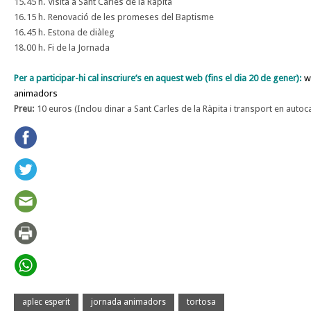
15.45 h. Visita a Sant Carles de la Ràpita
16.15 h. Renovació de les promeses del Baptisme
16.45 h. Estona de diàleg
18.00 h. Fi de la Jornada
Per a participar-hi cal inscriure’s en aquest web (fins el dia 20 de gener):
w
animadors
Preu:
10 euros (Inclou dinar a Sant Carles de la Ràpita i transport en autoc
aplec esperit
jornada animadors
tortosa