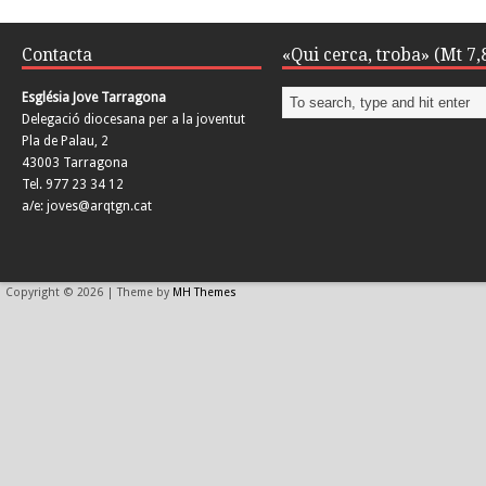
Contacta
«Qui cerca, troba» (Mt 7,
Església Jove Tarragona
Delegació diocesana per a la joventut
Pla de Palau, 2
43003 Tarragona
Tel. 977 23 34 12
a/e: joves@arqtgn.cat
Copyright © 2026 | Theme by
MH Themes