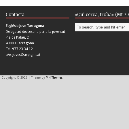
Contacta
«Qui cerca, troba» (Mt 7,
Església Jove Tarragona
Delegació diocesana per a la joventut
Pla de Palau, 2
43003 Tarragona
Tel. 977 23 34 12
a/e: joves@arqtgn.cat
Copyright © 2026 | Theme by
MH Themes