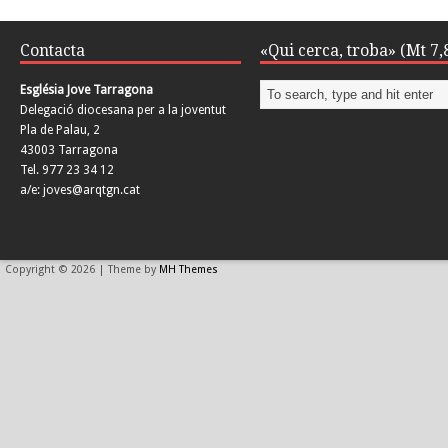
Contacta
«Qui cerca, troba» (Mt 7,
Església Jove Tarragona
Delegació diocesana per a la joventut
Pla de Palau, 2
43003 Tarragona
Tel. 977 23 34 12
a/e: joves@arqtgn.cat
Copyright © 2026 | Theme by
MH Themes