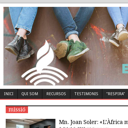
INICI
QUI SOM
RECURSOS
TESTIMONIS
“RESPIRA”
missió
Mn. Joan Soler: «L’Àfrica 