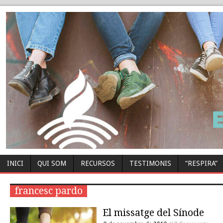
INICI
QUI SOM
RECURSOS
TESTIMONIS
“RESPIRA”
francesc pardo
El missatge del Sínode