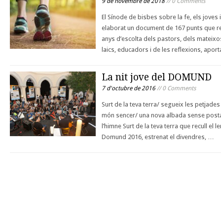
9 de novembre de 2018
// 0 Comments
El Sínode de bisbes sobre la fe, els joves 
elaborat un document de 167 punts que rec
anys d’escolta dels pastors, dels mateixos
laics, educadors i de les reflexions, apor
La nit jove del DOMUND
7 d'octubre de 2016
// 0 Comments
Surt de la teva terra/ segueix les petjad
món sencer/ una nova albada sense post
l’himne Surt de la teva terra que recull el
Domund 2016, estrenat el divendres, …