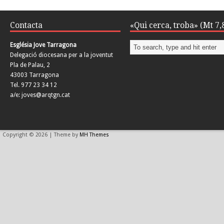
Contacta
«Qui cerca, troba» (Mt 7,
Església Jove Tarragona
Delegació diocesana per a la joventut
Pla de Palau, 2
43003 Tarragona
Tel. 977 23 34 12
a/e: joves@arqtgn.cat
Copyright © 2026 | Theme by
MH Themes