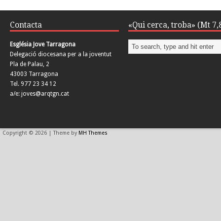
Contacta
«Qui cerca, troba» (Mt 7,
Església Jove Tarragona
Delegació diocesana per a la joventut
Pla de Palau, 2
43003 Tarragona
Tel. 977 23 34 12
a/e: joves@arqtgn.cat
Copyright © 2026 | Theme by
MH Themes