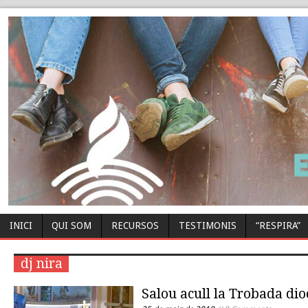
INICI
QUI SOM
RECURSOS
TESTIMONIS
“RESPIRA”
dj nira
Salou acull la Trobada dio