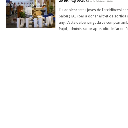
25 de maig de 2019
// 0 Comments
Els adolescents i joves de l’arxidiòcesi es
Salou (TAS) per a donar el tret de sortida
any. L’acte de benvinguda va comptar am
Pujol, administrador apostòlic de l’arxidi