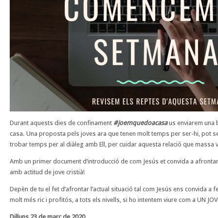
Durant aquests dies de confinament
#joemquedoacasa
us enviarem una b
casa. Una proposta pels joves ara que tenen molt temps per ser-hi, pot s
trobar temps per al diàleg amb Ell, per cuidar aquesta relació que mass
Amb un primer document d’introducció de com Jesús et convida a afrontar l
amb actitud de jove cristià!
Depèn de tu el fet d’afrontar l’actual situació tal com Jesús ens convida a
molt més ric i profitós, a tots els nivells, si ho intentem viure com a UN JO
Dilluns 23 de març de 2020