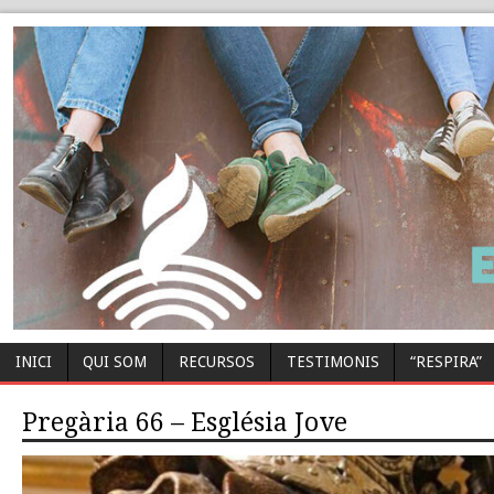
INICI
QUI SOM
RECURSOS
TESTIMONIS
“RESPIRA”
Pregària 66 – Església Jove