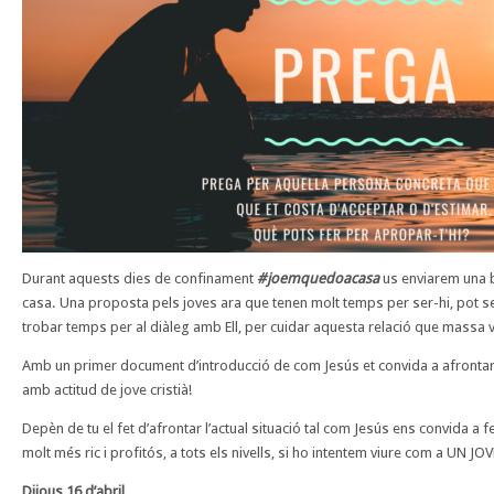
Durant aquests dies de confinament
#joemquedoacasa
us enviarem una b
casa. Una proposta pels joves ara que tenen molt temps per ser-hi, pot s
trobar temps per al diàleg amb Ell, per cuidar aquesta relació que mass
Amb un primer document d’introducció de com Jesús et convida a afrontar l
amb actitud de jove cristià!
Depèn de tu el fet d’afrontar l’actual situació tal com Jesús ens convida a
molt més ric i profitós, a tots els nivells, si ho intentem viure com a UN JO
Dijous 16 d’abril