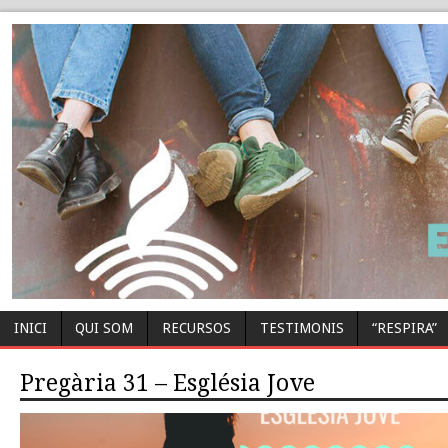
INICI
QUI SOM
RECURSOS
TESTIMONIS
“RESPIRA”
Pregària 31 – Església Jove