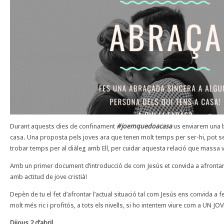
Durant aquests dies de confinament
#joemquedoacasa
us enviarem una b
casa. Una proposta pels joves ara que tenen molt temps per ser-hi, pot s
trobar temps per al diàleg amb Ell, per cuidar aquesta relació que mass
Amb un primer document d’introducció de com Jesús et convida a afrontar l
amb actitud de jove cristià!
Depèn de tu el fet d’afrontar l’actual situació tal com Jesús ens convida a
molt més ric i profitós, a tots els nivells, si ho intentem viure com a UN JO
Dijous 2 d’abril