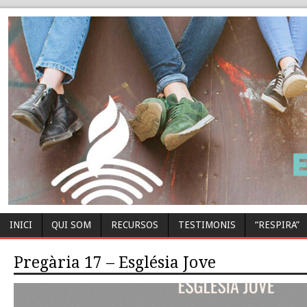
INICI
QUI SOM
RECURSOS
TESTIMONIS
“RESPIRA”
Pregària 17 – Església Jove