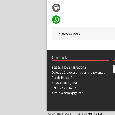
← Previous post
Contacta
Església Jove Tarragona
Delegació diocesana per a la joventut
Pla de Palau, 2
43003 Tarragona
Tel. 977 23 34 12
a/e: joves@arqtgn.cat
Copyright © 2026 | Theme by
MH Themes