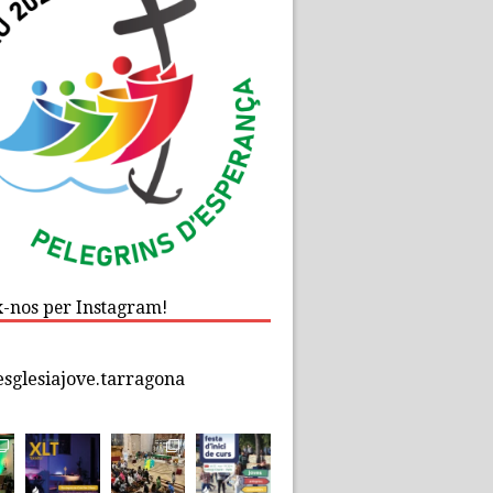
x-nos per Instagram!
esglesiajove.tarragona