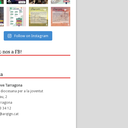
Follow on Instagram
-nos a FB!
ta
Jove Tarragona
 diocesana per a la joventut
au, 2
rragona
23 34 12
s@arqtgn.cat