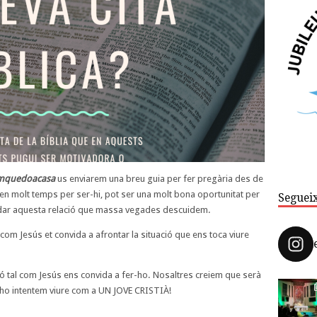
mquedoacasa
us enviarem una breu guia per fer pregària des de
en molt temps per ser-hi, pot ser una molt bona oportunitat per
Seguei
uidar aquesta relació que massa vegades descuidem.
om Jesús et convida a afrontar la situació que ens toca viure
ació tal com Jesús ens convida a fer-ho. Nosaltres creiem que serà
 si ho intentem viure com a UN JOVE CRISTIÀ!