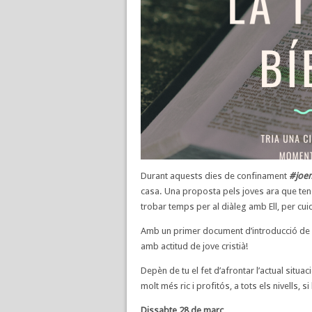
Durant aquests dies de confinament
#joe
casa. Una proposta pels joves ara que ten
trobar temps per al diàleg amb Ell, per c
Amb un primer document d’introducció de c
amb actitud de jove cristià!
Depèn de tu el fet d’afrontar l’actual situ
molt més ric i profitós, a tots els nivells,
Dissabte 28 de març