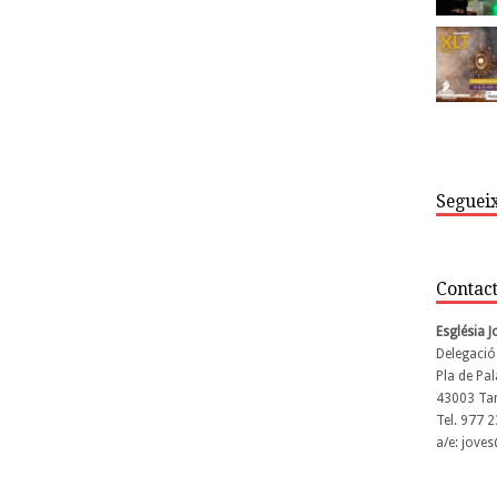
Segueix
Contac
Església 
Delegació
Pla de Pal
43003 Ta
Tel. 977 
a/e: jove