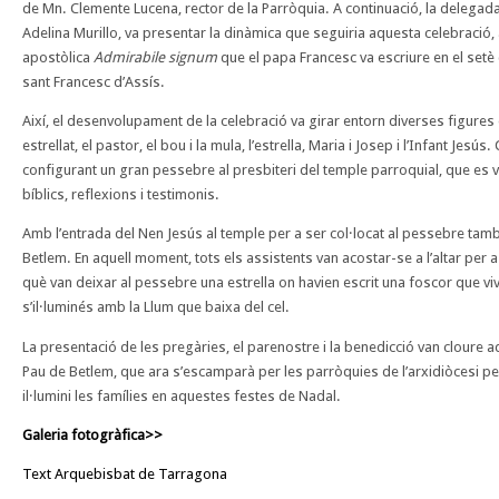
de Mn. Clemente Lucena, rector de la Parròquia. A continuació, la delegada
Adelina Murillo, va presentar la dinàmica que seguiria aquesta celebració, a
apostòlica
Admirabile signum
que el papa Francesc va escriure en el setè
sant Francesc d’Assís.
Així, el desenvolupament de la celebració va girar entorn diverses figures
estrellat, el pastor, el bou i la mula, l’estrella, Maria i Josep i l’Infant Je
configurant un gran pessebre al presbiteri del temple parroquial, que es
bíblics, reflexions i testimonis.
Amb l’entrada del Nen Jesús al temple per a ser col·locat al pessebre tamb
Betlem. En aquell moment, tots els assistents van acostar-se a l’altar per a
què van deixar al pessebre una estrella on havien escrit una foscor que viv
s’il·luminés amb la Llum que baixa del cel.
La presentació de les pregàries, el parenostre i la benedicció van cloure a
Pau de Betlem, que ara s’escamparà per les parròquies de l’arxidiòcesi per t
il·lumini les famílies en aquestes festes de Nadal.
Galeria fotogràfica>>
Text Arquebisbat de Tarragona