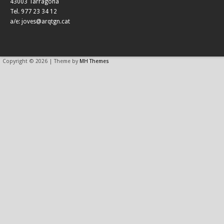
43003 Tarragona
Tel. 977 23 34 12
a/e: joves@arqtgn.cat
Copyright © 2026 | Theme by
MH Themes