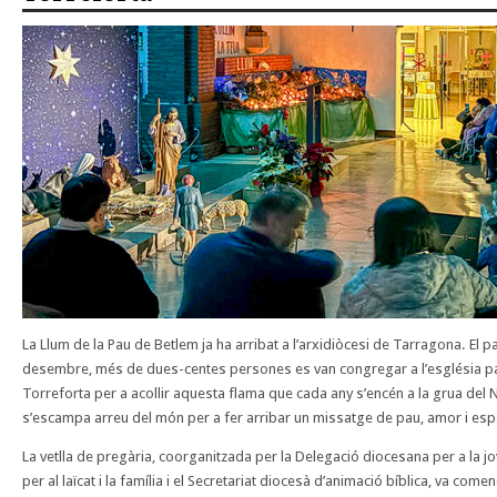
La Llum de la Pau de Betlem ja ha arribat a l’arxidiòcesi de Tarragona. El 
desembre, més de dues-centes persones es van congregar a l’església pa
Torreforta per a acollir aquesta flama que cada any s’encén a la grua del 
s’escampa arreu del món per a fer arribar un missatge de pau, amor i es
La vetlla de pregària, coorganitzada per la Delegació diocesana per a la j
per al laïcat i la família i el Secretariat diocesà d’animació bíblica, va co